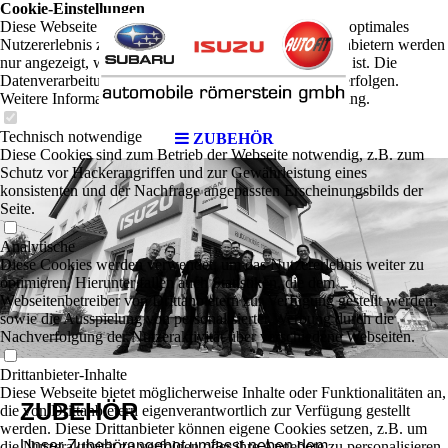
Cookie-Einstellungen
Diese Webseite verwendet Cookies, um Besuchern ein optimales
Nutzererlebnis zu bieten. Bestimmte Inhalte von Drittanbietern werden
nur angezeigt, wenn die entsprechende Option aktiviert ist. Die
Datenverarbeitung kann dann auch in einem Drittland erfolgen.
Weitere Informationen hierzu in der Datenschutzerklärung.
Technisch notwendige
ZUBEHÖR
Diese Cookies sind zum Betrieb der Webseite notwendig, z.B. zum
Schutz vor Hackerangriffen und zur Gewährleistung eines
konsistenten und der Nachfrage angepassten Erscheinungsbilds der
Seite.
Analytische
Diese Cookies werden verwendet, um das Nutzererlebnis weiter zu
optimieren. Hierunter fallen auch Statistiken, die dem
Webseitenbetreiber von Drittanbietern zur Verfügung gestellt werden,
sowie die Ausspielung von personalisierter Werbung durch die
Nachverfolgung der Nutzeraktivität über verschiedene Webseiten.
Drittanbieter-Inhalte
Diese Webseite bietet möglicherweise Inhalte oder Funktionalitäten an,
ZUBEHÖR
die von Drittanbietern eigenverantwortlich zur Verfügung gestellt
werden. Diese Drittanbieter können eigene Cookies setzen, z.B. um
Unser Zubehörangebot umfasst neben dem
die Nutzeraktivität zu verfolgen oder ihre Angebote zu personalisieren