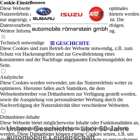
Cookie-Einstellungen
Diese Webseite verwendet Cookies, um Besuchern ein optimales
Nutzererlebnis zu bieten. Bestimmte Inhalte von Drittanbietern werden
nur angezeigt, wenn die entsprechende Option aktiviert ist. Die
Datenverarbeitung kann dann auch in einem Drittland erfolgen.
Weitere Informationen hierzu in der Datenschutzerklärung.
Technisch notwendige
GESCHICHTE
Diese Cookies sind zum Betrieb der Webseite notwendig, z.B. zum
Schutz vor Hackerangriffen und zur Gewährleistung eines
konsistenten und der Nachfrage angepassten Erscheinungsbilds der
Seite.
Analytische
Diese Cookies werden verwendet, um das Nutzererlebnis weiter zu
optimieren. Hierunter fallen auch Statistiken, die dem
Webseitenbetreiber von Drittanbietern zur Verfügung gestellt werden,
sowie die Ausspielung von personalisierter Werbung durch die
Nachverfolgung der Nutzeraktivität über verschiedene Webseiten.
Drittanbieter-Inhalte
Diese Webseite bietet möglicherweise Inhalte oder Funktionalitäten an,
Unsere Geschichte - über 60 Jahre
die von Drittanbietern eigenverantwortlich zur Verfügung gestellt
werden. Diese Drittanbieter können eigene Cookies setzen, z.B. um
automobile Leidenschaft
die Nutzeraktivität zu verfolgen oder ihre Angebote zu personalisieren