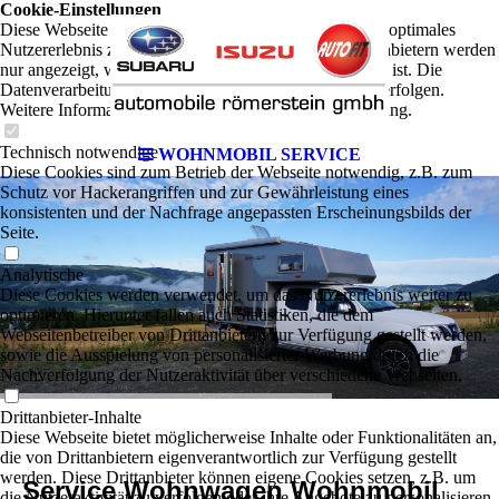
Cookie-Einstellungen
Diese Webseite verwendet Cookies, um Besuchern ein optimales
Nutzererlebnis zu bieten. Bestimmte Inhalte von Drittanbietern werden
nur angezeigt, wenn die entsprechende Option aktiviert ist. Die
Datenverarbeitung kann dann auch in einem Drittland erfolgen.
Weitere Informationen hierzu in der Datenschutzerklärung.
Technisch notwendige
WOHNMOBIL SERVICE
Diese Cookies sind zum Betrieb der Webseite notwendig, z.B. zum
Schutz vor Hackerangriffen und zur Gewährleistung eines
konsistenten und der Nachfrage angepassten Erscheinungsbilds der
Seite.
Analytische
Diese Cookies werden verwendet, um das Nutzererlebnis weiter zu
optimieren. Hierunter fallen auch Statistiken, die dem
Webseitenbetreiber von Drittanbietern zur Verfügung gestellt werden,
sowie die Ausspielung von personalisierter Werbung durch die
Nachverfolgung der Nutzeraktivität über verschiedene Webseiten.
Drittanbieter-Inhalte
Diese Webseite bietet möglicherweise Inhalte oder Funktionalitäten an,
die von Drittanbietern eigenverantwortlich zur Verfügung gestellt
werden. Diese Drittanbieter können eigene Cookies setzen, z.B. um
Service Wohnwagen Wohnmobil
die Nutzeraktivität zu verfolgen oder ihre Angebote zu personalisieren