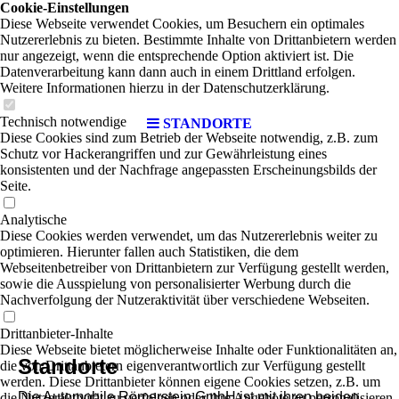
Cookie-Einstellungen
Diese Webseite verwendet Cookies, um Besuchern ein optimales
Nutzererlebnis zu bieten. Bestimmte Inhalte von Drittanbietern werden
nur angezeigt, wenn die entsprechende Option aktiviert ist. Die
Datenverarbeitung kann dann auch in einem Drittland erfolgen.
Weitere Informationen hierzu in der Datenschutzerklärung.
Technisch notwendige
STANDORTE
Diese Cookies sind zum Betrieb der Webseite notwendig, z.B. zum
Schutz vor Hackerangriffen und zur Gewährleistung eines
konsistenten und der Nachfrage angepassten Erscheinungsbilds der
Seite.
Analytische
Diese Cookies werden verwendet, um das Nutzererlebnis weiter zu
optimieren. Hierunter fallen auch Statistiken, die dem
Webseitenbetreiber von Drittanbietern zur Verfügung gestellt werden,
sowie die Ausspielung von personalisierter Werbung durch die
Nachverfolgung der Nutzeraktivität über verschiedene Webseiten.
Drittanbieter-Inhalte
Diese Webseite bietet möglicherweise Inhalte oder Funktionalitäten an,
Standorte
die von Drittanbietern eigenverantwortlich zur Verfügung gestellt
werden. Diese Drittanbieter können eigene Cookies setzen, z.B. um
Die Automobile Römerstein GmbH ist mit ihren beiden
die Nutzeraktivität zu verfolgen oder ihre Angebote zu personalisieren