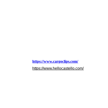
cargoclips-castello-camper-15_small
cargoclips-castello-camper-03_small
cargoclips-castello-camper-04_small
cargoclips-castello-camper-07_small
https://www.cargoclips.com/
https://www.hellocastello.com/