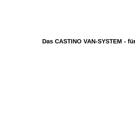
cargoclips-multiclip-orange_small
Das CASTINO VAN-SYSTEM - für 