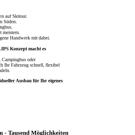
n auf Skitour.
en Süden.
ingbus.
t meistern.
eigene Handwerk mit dabei.
LIPS Konzept macht es
l, Campingbus oder
 Ihr Fahrzeug schnell, flexibel
ndeln.
idueller Ausbau für Ihr eigenes
m - Tausend Möglichkeiten