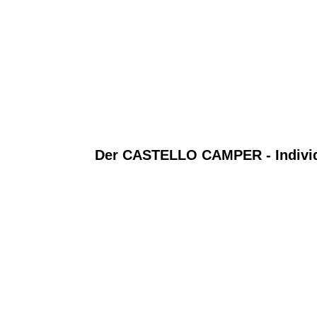
Der CASTELLO CAMPER - Individua
cargoclips-castello-camper-10_small
cargoclips-castello-camper-20_small
cargoclips-castello-camper-01_small
cargoclips-castello-camper-02_small
cargoclips-castello-camper-14_small