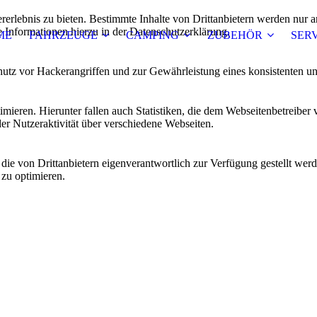
lebnis zu bieten. Bestimmte Inhalte von Drittanbietern werden nur ang
e Informationen hierzu in der Datenschutzerklärung.
ME
FAHRZEUGE
CAMPING
ZUBEHÖR
SER
utz vor Hackerangriffen und zur Gewährleistung eines konsistenten un
ieren. Hierunter fallen auch Statistiken, die dem Webseitenbetreiber v
r Nutzeraktivität über verschiedene Webseiten.
 die von Drittanbietern eigenverantwortlich zur Verfügung gestellt wer
 zu optimieren.