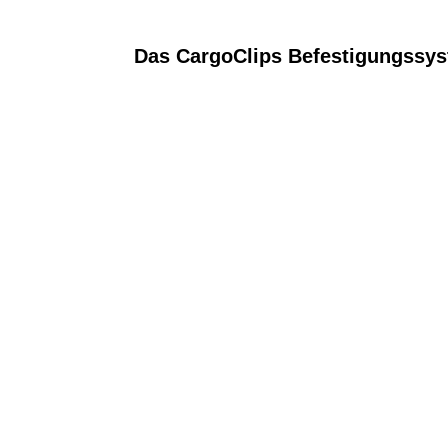
Das CargoClips Befestigungssyst
cargoclips-company-09_small
cargoclips-company-10_small
cargoclips-clipwall-buche-2_small
cargoclips-clipwall-buche-1_small
cargoclips-clipwall-fichte-1_small
cargoclips-clipwall-nuss-1_small
cargoclips-multiclip-anthrazit_small
cargoclips-multiclip-gruen_small