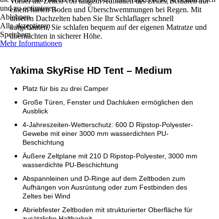
Vorbei die Zeiten von langem Aufbauen des Zeltes, Schlafen auf
und zu optimieren.
einem harten Boden und Überschwemmungen bei Regen. Mit
Ablehnen
unseren Dachzelten haben Sie Ihr Schlaflager schnell
Alle akzeptieren
aufgebauten, Sie schlafen bequem auf der eigenen Matratze und
Speichern
übernachten in sicherer Höhe.
Mehr Informationen
Yakima SkyRise HD Tent – Medium
Platz für bis zu drei Camper
Große Türen, Fenster und Dachluken ermöglichen den
Ausblick
4-Jahreszeiten-Wetterschutz: 600 D Ripstop-Polyester-
Gewebe mit einer 3000 mm wasserdichten PU-
Beschichtung
Äußere Zeltplane mit 210 D Ripstop-Polyester, 3000 mm
wasserdichte PU-Beschichtung
Abspannleinen und D-Ringe auf dem Zeltboden zum
Aufhängen von Ausrüstung oder zum Festbinden des
Zeltes bei Wind
Abriebfester Zeltboden mit strukturierter Oberfläche für
zusätzliche Haltbarkeit