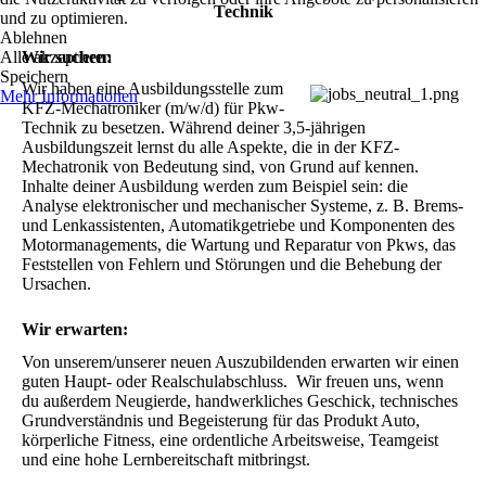
Technik
und zu optimieren.
Ablehnen
Alle akzeptieren
Wir suchen:
Speichern
Wir haben eine Ausbildungsstelle zum 
Mehr Informationen
KFZ-Mechatroniker (m/w/d) für Pkw-
Technik zu besetzen. Während deiner 3,5-jährigen 
Ausbildungszeit lernst du alle Aspekte, die in der KFZ-
Mechatronik von Bedeutung sind, von Grund auf kennen. 
Inhalte deiner Ausbildung werden zum Beispiel sein: die 
Analyse elektronischer und mechanischer Systeme, z. B. Brems- 
und Lenkassistenten, Automatikgetriebe und Komponenten des 
Motormanagements, die Wartung und Reparatur von Pkws, das 
Feststellen von Fehlern und Störungen und die Behebung der 
Ursachen.
Wir erwarten:
Von unserem/unserer neuen Auszubildenden erwarten wir einen 
guten Haupt- oder Realschulabschluss.  Wir freuen uns, wenn 
du außerdem Neugierde, handwerkliches Geschick, technisches 
Grundverständnis und Begeisterung für das Produkt Auto, 
körperliche Fitness, eine ordentliche Arbeitsweise, Teamgeist 
und eine hohe Lernbereitschaft mitbringst.