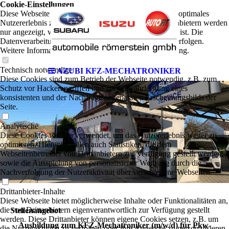
Cookie-Einstellungen
Diese Webseite verwendet Cookies, um Besuchern ein optimales
Nutzererlebnis zu bieten. Bestimmte Inhalte von Drittanbietern werden
nur angezeigt, wenn die entsprechende Option aktiviert ist. Die
Datenverarbeitung kann dann auch in einem Drittland erfolgen.
Weitere Informationen hierzu in der Datenschutzerklärung.
Technisch notwendige
AZUBI KFZ-MECHATRONIKER
Diese Cookies sind zum Betrieb der Webseite notwendig, z.B. zum
Schutz vor Hackerangriffen und zur Gewährleistung eines
konsistenten und der Nachfrage angepassten Erscheinungsbilds der
Seite.
Analytische
Diese Cookies werden verwendet, um das Nutzererlebnis weiter zu
optimieren. Hierunter fallen auch Statistiken, die dem
Webseitenbetreiber von Drittanbietern zur Verfügung gestellt werden,
sowie die Ausspielung von personalisierter Werbung durch die
Nachverfolgung der Nutzeraktivität über verschiedene Webseiten.
Drittanbieter-Inhalte
Diese Webseite bietet möglicherweise Inhalte oder Funktionalitäten an,
die von Drittanbietern eigenverantwortlich zur Verfügung gestellt
Stellenangebot
werden. Diese Drittanbieter können eigene Cookies setzen, z.B. um
Ausbildung zum KFZ-Mechatroniker (m/w/d) für Pkw-
die Nutzeraktivität zu verfolgen oder ihre Angebote zu personalisieren