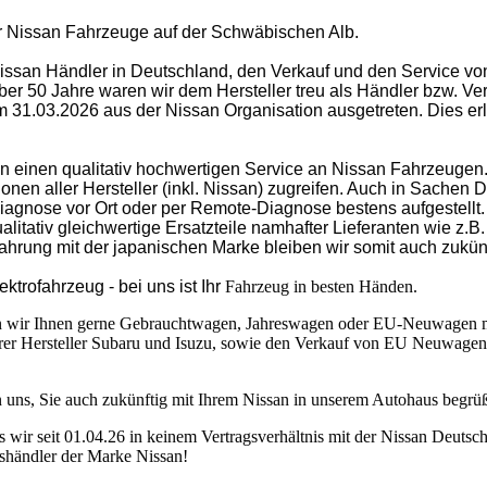
 für Nissan Fahrzeuge auf der Schwäbischen Alb.
Nissan Händler in Deutschland, den Verkauf und den Service v
r 50 Jahre waren wir dem Hersteller treu als Händler bzw. Ve
31.03.2026 aus der Nissan Organisation ausgetreten. Dies erlau
hin einen qualitativ hochwertigen Service an Nissan Fahrzeugen.
nen aller Hersteller (inkl. Nissan) zugreifen. Auch in Sachen 
iagnose vor Ort oder per Remote-Diagnose bestens aufgestellt.
qualitativ gleichwertige Ersatzteile namhafter Lieferanten wie 
fahrung mit der japanischen Marke bleiben wir somit auch zukün
trofahrzeug - bei uns ist Ihr
Fahrzeug in besten Händen.
 wir Ihnen gerne Gebrauchtwagen, Jahreswagen oder EU-Neuwagen mit
erer Hersteller Subaru und Isuzu, sowie den Verkauf von EU Neuwagen 
en uns, Sie auch zukünftig mit Ihrem Nissan in unserem Autohaus begrü
ss wir seit 01.04.26 in keinem Vertragsverhältnis mit der Nissan Deut
gshändler der Marke Nissan!