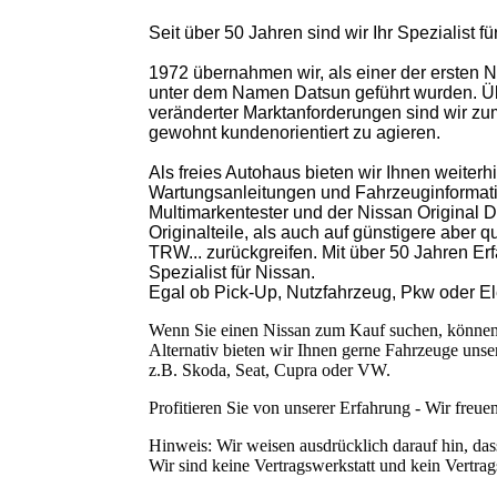
Seit über 50 Jahren sind wir Ihr Spezialist
1972 übernahmen wir, als einer der ersten 
unter dem Namen Datsun geführt wurden. Übe
veränderter Marktanforderungen sind wir zum 
gewohnt kundenorientiert zu agieren.
Als freies Autohaus bieten wir Ihnen weiter
Wartungsanleitungen und Fahrzeuginformatio
Multimarkentester und der Nissan Original D
Originalteile, als auch auf günstigere aber 
TRW... zurückgreifen. Mit über 50 Jahren Er
Spezialist für Nissan.
Egal ob Pick-Up, Nutzfahrzeug, Pkw oder Elek
Wenn Sie einen Nissan zum Kauf suchen, können
Alternativ bieten wir Ihnen gerne Fahrzeuge uns
z.B. Skoda, Seat, Cupra oder VW.
Profitieren Sie von unserer Erfahrung - Wir freu
Hinweis: Wir weisen ausdrücklich darauf hin, da
Wir sind keine Vertragswerkstatt und kein Vertra