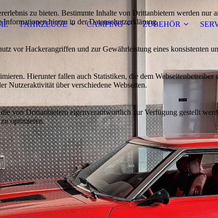
lebnis zu bieten. Bestimmte Inhalte von Drittanbietern werden nur ang
e Informationen hierzu in der Datenschutzerklärung.
ME
FAHRZEUGE
CAMPING
ZUBEHÖR
SER
utz vor Hackerangriffen und zur Gewährleistung eines konsistenten un
ieren. Hierunter fallen auch Statistiken, die dem Webseitenbetreiber v
r Nutzeraktivität über verschiedene Webseiten.
 die von Drittanbietern eigenverantwortlich zur Verfügung gestellt wer
 zu optimieren.