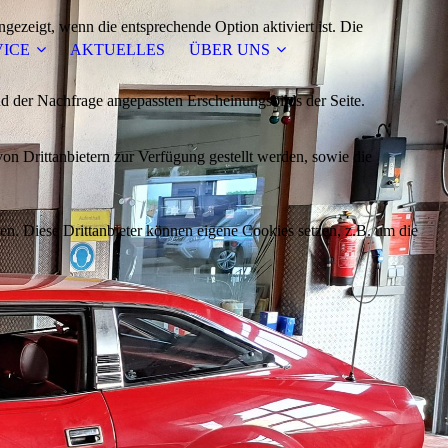
ezeigt, wenn die entsprechende Option aktiviert ist. Die
VICE
AKTUELLES
ÜBER UNS
d der Nachfrage angepassten Erscheinungsbilds der Seite.
on Drittanbietern zur Verfügung gestellt werden, sowie die
den. Diese Drittanbieter können eigene Cookies setzen, z.B. um die