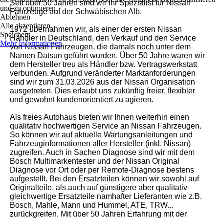
Seit über 50 Jahren sind wir Ihr Spezialist für Nissan
und zu optimieren.
Fahrzeuge auf der Schwäbischen Alb.
Ablehnen
Alle akzeptieren
1972 übernahmen wir, als einer der ersten Nissan
Speichern
Händler in Deutschland, den Verkauf und den Service
Mehr Informationen
von Nissan Fahrzeugen, die damals noch unter dem
Namen Datsun geführt wurden. Über 50 Jahre waren wir
dem Hersteller treu als Händler bzw. Vertragswerkstatt
verbunden. Aufgrund veränderter Marktanforderungen
sind wir zum 31.03.2026 aus der Nissan Organisation
ausgetreten. Dies erlaubt uns zukünftig freier, flexibler
und gewohnt kundenorientiert zu agieren.
Als freies Autohaus bieten wir Ihnen weiterhin einen
qualitativ hochwertigen Service an Nissan Fahrzeugen.
So können wir auf aktuelle Wartungsanleitungen und
Fahrzeuginformationen aller Hersteller (inkl. Nissan)
zugreifen. Auch in Sachen Diagnose sind wir mit dem
Bosch Multimarkentester und der Nissan Original
Diagnose vor Ort oder per Remote-Diagnose bestens
aufgestellt. Bei den Ersatzteilen können wir sowohl auf
Originalteile, als auch auf günstigere aber qualitativ
gleichwertige Ersatzteile namhafter Lieferanten wie z.B.
Bosch, Mahle, Mann und Hummel, ATE, TRW...
zurückgreifen. Mit über 50 Jahren Erfahrung mit der