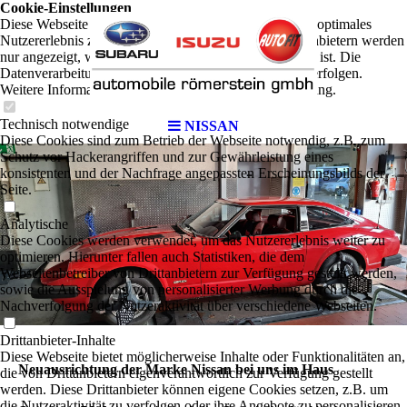
Cookie-Einstellungen
Diese Webseite verwendet Cookies, um Besuchern ein optimales
Nutzererlebnis zu bieten. Bestimmte Inhalte von Drittanbietern werden
nur angezeigt, wenn die entsprechende Option aktiviert ist. Die
Datenverarbeitung kann dann auch in einem Drittland erfolgen.
Weitere Informationen hierzu in der Datenschutzerklärung.
Technisch notwendige
NISSAN
Diese Cookies sind zum Betrieb der Webseite notwendig, z.B. zum
Schutz vor Hackerangriffen und zur Gewährleistung eines
konsistenten und der Nachfrage angepassten Erscheinungsbilds der
Seite.
Analytische
Diese Cookies werden verwendet, um das Nutzererlebnis weiter zu
optimieren. Hierunter fallen auch Statistiken, die dem
Webseitenbetreiber von Drittanbietern zur Verfügung gestellt werden,
sowie die Ausspielung von personalisierter Werbung durch die
Nachverfolgung der Nutzeraktivität über verschiedene Webseiten.
Drittanbieter-Inhalte
Diese Webseite bietet möglicherweise Inhalte oder Funktionalitäten an,
Neuausrichtung der Marke Nissan bei uns im Haus
die von Drittanbietern eigenverantwortlich zur Verfügung gestellt
werden. Diese Drittanbieter können eigene Cookies setzen, z.B. um
die Nutzeraktivität zu verfolgen oder ihre Angebote zu personalisieren