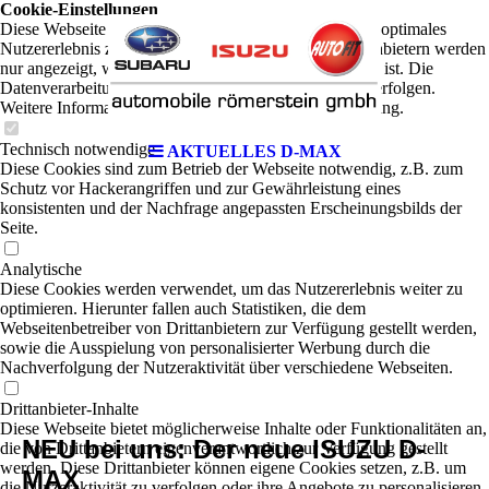
Cookie-Einstellungen
Diese Webseite verwendet Cookies, um Besuchern ein optimales
Nutzererlebnis zu bieten. Bestimmte Inhalte von Drittanbietern werden
nur angezeigt, wenn die entsprechende Option aktiviert ist. Die
Datenverarbeitung kann dann auch in einem Drittland erfolgen.
Weitere Informationen hierzu in der Datenschutzerklärung.
Technisch notwendige
AKTUELLES D-MAX
Diese Cookies sind zum Betrieb der Webseite notwendig, z.B. zum
Schutz vor Hackerangriffen und zur Gewährleistung eines
konsistenten und der Nachfrage angepassten Erscheinungsbilds der
Seite.
Analytische
Diese Cookies werden verwendet, um das Nutzererlebnis weiter zu
optimieren. Hierunter fallen auch Statistiken, die dem
Webseitenbetreiber von Drittanbietern zur Verfügung gestellt werden,
sowie die Ausspielung von personalisierter Werbung durch die
Nachverfolgung der Nutzeraktivität über verschiedene Webseiten.
Drittanbieter-Inhalte
Diese Webseite bietet möglicherweise Inhalte oder Funktionalitäten an,
NEU bei uns: Der neue ISUZU D-
die von Drittanbietern eigenverantwortlich zur Verfügung gestellt
werden. Diese Drittanbieter können eigene Cookies setzen, z.B. um
MAX
die Nutzeraktivität zu verfolgen oder ihre Angebote zu personalisieren