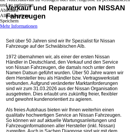
und zu optimieren.
Verkauf und Reparatur von NISSAN
Ablehnen
Fahrzeugen
Alle akzeptieren
Speichern
Mehr Informationen
Seit über 50 Jahren sind wir Ihr Spezialist für Nissan
Fahrzeuge auf der Schwäbischen Alb.
1972 übernahmen wir, als einer der ersten Nissan
Händler in Deutschland, den Verkauf und den Service
von Nissan Fahrzeugen, die damals noch unter dem
Namen Datsun geführt wurden. Über 50 Jahre waren wir
dem Hersteller treu als Händler bzw. Vertragswerkstatt
verbunden. Aufgrund veränderter Marktanforderungen
sind wir zum 31.03.2026 aus der Nissan Organisation
ausgetreten. Dies erlaubt uns zukünftig freier, flexibler
und gewohnt kundenorientiert zu agieren.
Als freies Autohaus bieten wir Ihnen weiterhin einen
qualitativ hochwertigen Service an Nissan Fahrzeugen.
So können wir auf aktuelle Wartungsanleitungen und
Fahrzeuginformationen aller Hersteller (inkl. Nissan)
zugreifen. Auch in Sachen Diagnose sind wir mit dem