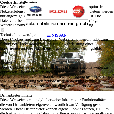
Cookie-Einstellungen
Diese Webseite verwendet Cookies, um Besuchern ein optimales
Nutzererlebnis zu bieten. Bestimmte Inhalte von Drittanbietern werden
nur angezeigt, wenn die entsprechende Option aktiviert ist. Die
Datenverarbeitung kann dann auch in einem Drittland erfolgen.
Weitere Informationen hierzu in der Datenschutzerklärung.
Technisch notwendige
NISSAN
Diese Cookies sind zum Betrieb der Webseite notwendig, z.B. zum
Schutz vor Hackerangriffen und zur Gewährleistung eines
konsistenten und der Nachfrage angepassten Erscheinungsbilds der
Seite.
Analytische
Diese Cookies werden verwendet, um das Nutzererlebnis weiter zu
optimieren. Hierunter fallen auch Statistiken, die dem
Webseitenbetreiber von Drittanbietern zur Verfügung gestellt werden,
sowie die Ausspielung von personalisierter Werbung durch die
Nachverfolgung der Nutzeraktivität über verschiedene Webseiten.
Drittanbieter-Inhalte
Diese Webseite bietet möglicherweise Inhalte oder Funktionalitäten an,
die von Drittanbietern eigenverantwortlich zur Verfügung gestellt
werden. Diese Drittanbieter können eigene Cookies setzen, z.B. um
die Nutzeraktivität zu verfolgen oder ihre Angebote zu personalisieren