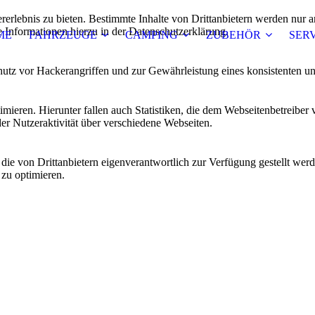
lebnis zu bieten. Bestimmte Inhalte von Drittanbietern werden nur ang
e Informationen hierzu in der Datenschutzerklärung.
ME
FAHRZEUGE
CAMPING
ZUBEHÖR
SER
utz vor Hackerangriffen und zur Gewährleistung eines konsistenten un
ieren. Hierunter fallen auch Statistiken, die dem Webseitenbetreiber v
r Nutzeraktivität über verschiedene Webseiten.
 die von Drittanbietern eigenverantwortlich zur Verfügung gestellt wer
 zu optimieren.